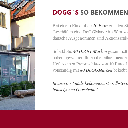
DOGG´S
SO BEKOMMEN S
Bei einem Einkauf ab
10 Euro
erhalten S
Geschäften eine DoGGMarke im Wert von 
danach! Ausgenommen sind Aktionsartikel
Sobald Sie
40 DoGG-Marken
gesammelt u
haben, gewähren Ihnen die teilnehmende
Heftes einen Preisnachlass von 10 Euro.
vollständig mit
80 DoGGMarken
beklebt,
In unserer Filiale bekommen sie selbstver
hauseigenen Gutscheine!