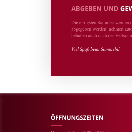
ABGEBEN UND
GE
Die eifrigsten Sammler werden d
abgegeben werden, nehmen autom
behalten auch nach der Verlsoun
Viel Spaß beim Sammeln!
ÖFFNUNGSZEITEN